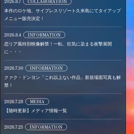
2026.8.7
COLLABORATION
本作のロケ地、サイプレスリゾート久米島にてタイアップ
メニュー販売決定！
2026.8.4
INFORMATION
恋リア風特別映像解禁！一転、狂気に染まる衝撃展開
に・・・
2026.7.30
INFORMATION
クァク・ドンヨン「これ以上ない作品」新規場面写真も解
禁！
2026.7.28
MEDIA
【随時更新】メディア情報一覧
2026.7.23
INFORMATION