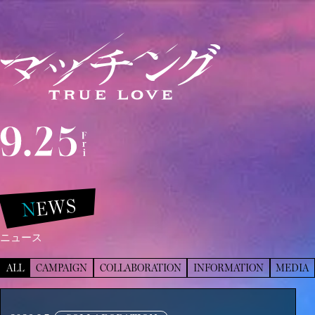
WS
NE
ニュース
ALL
CAMPAIGN
COLLABORATION
INFORMATION
MEDIA