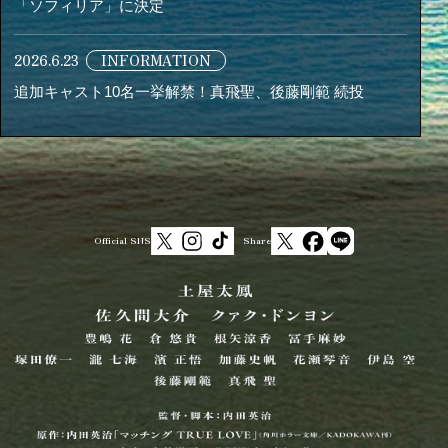
「ソフィリア」に決定
2026.6.23
INFORMATION
追加キャスト10名一挙解禁！真飛聖、後藤剛範 続投
Official SNS
Share