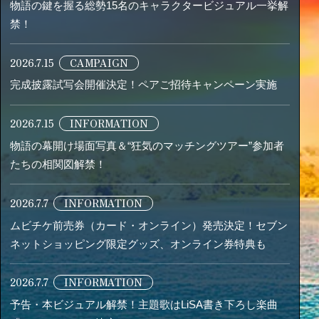
物語の鍵を握る総勢15名のキャラクタービジュアル一挙解
禁！
2026.7.15
CAMPAIGN
完成披露試写会開催決定！ペアご招待キャンペーン実施
2026.7.15
INFORMATION
物語の幕開け場面写真＆“狂気のマッチングツアー”参加者
たちの相関図解禁！
2026.7.7
INFORMATION
ムビチケ前売券（カード・オンライン）発売決定！セブン
ネットショッピング限定グッズ、オンライン券特典も
2026.7.7
INFORMATION
予告・本ビジュアル解禁！主題歌はLiSA書き下ろし楽曲