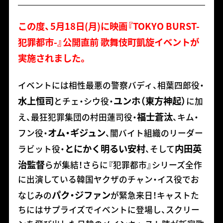
この度、5月18日(月)に映画『TOKYO BURST-
犯罪都市-』公開直前 歌舞伎町凱旋イベントが
実施されました。
イベントには相性最悪の警察バディ、相葉四郎役・
水上恒司
ユンホ（東方神起）
とチェ・シウ役・
に加
福士蒼汰
え、最狂犯罪集団の村田蓮司役・
、キム・
オム・ギジュン
フン役・
、闇バイト組織のリーダー
とにかく明るい安村
内田英
ラビット役・
、そして
治監督
らが集結！さらに『犯罪都市』シリーズ全作
に出演している韓国ヤクザのチャン・イス役でお
パク・ジファン
なじみの
が緊急来日！キャストた
ちにはサプライズでイベントに登場し、スクリー